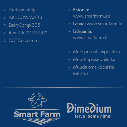
Aretusmaterjal
Estonia:
www.smartfarm.ee
Alta COW WATCH
Latvia:
www.smartfarm.lv
DairyComp 305
Lithuania:
RumiLife®CAL24™
www.smartfarm.lt
CCT Colostrum
Meie privaatsuspoliitika
Meie küpsisepoliitika
Muuda oma küpsiste
eelistusi