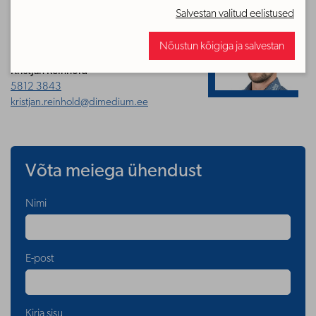
Salvestan valitud eelistused
Smart Farmi
kliendihaldur
Nõustun kõigiga ja salvestan
Kristjan Reinhold
5812 3843
kristjan.reinhold@dimedium.ee
Võta meiega ühendust
Nimi
E-post
Kirja sisu