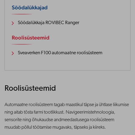
Söödalükkajad
Söödalükkaja ROVIBEC Ranger
Roolisüsteemid
Sveaverken F100 automaatne roolisüsteem
Roolisüsteemid
Automaatne roolisüsteem tagab maastikul täpse ja ühtlase liikumise
ning aitab tõsta farmi tootlikkust. Navigeerimistehnoloogia,
sensorite ning õhukaudse andmeedastusega roolisüsteem
muudab põllul töötamise mugavaks, täpseks ja kiireks.