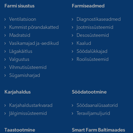
Farmi sisustus
Farmiseadmed
Ventilatsioon
Diagnostikaseadmed
Kummist põrandakatted
Jootmissüsteemid
Madratsid
Desosüsteemid
Vasikamajad ja -aedikud
Kaalud
Lägakäitlus
Söödalükkajad
Valgustus
Roolisüsteemid
Vihmutisüsteemid
Sügamisharjad
Karjahaldus
Söödatootmine
Karjahaldustarkvarad
Söödaanalüsaatorid
Jälgimissüsteemid
Teraviljamuljurid
Taastootmine
Smart Farm Baltimaades