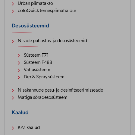
Urban piimatakso
coloQuick ternespiimahaldur
Desosüsteemid
Nisade puhastus- ja desosüsteemid
Süsteem F71
Süsteem F488
Vahusüsteem
Dip & Spray süsteem
Nisakannude pesu- ja desinfitseerimisseade
Matiga sõradesosüsteem
Kaalud
KPZ kaalud