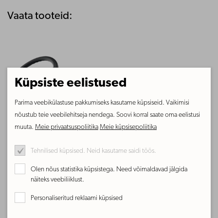
Vaata tooteid:
Sveaverken F100
automaatne
Küpsiste eelistused
roolisüsteem
Sveaverken F100
Parima veebikülastuse pakkumiseks kasutame küpsiseid. Vaikimisi
Loe lähemalt
automaatne
roolisüsteem
nõustub teie veebilehitseja nendega. Soovi korral saate oma eelistusi
muuta.
Meie privaatsuspoliitika
Meie küpsisepoliitika
Smart Farmi
projektijuht Eestis
Tehnilised küpsised. Neid kasutame saidi töös.
Olen nõus statistika küpsistega. Need võimaldavad jälgida
Heitti Irval
näiteks veebiliiklust.
5340 0539
Personaliseritud reklaami küpsised
heitti.irval@dimedium.ee