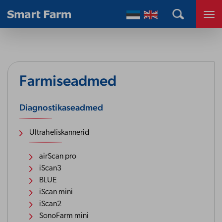
Farmiseadmed
Diagnostikaseadmed
Ultraheliskannerid
airScan pro
iScan3
BLUE
iScan mini
iScan2
SonoFarm mini