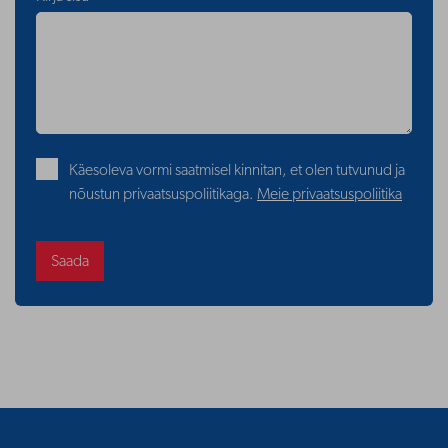
Käesoleva vormi saatmisel kinnitan, et olen tutvunud ja
nõustun privaatsuspoliitikaga.
Meie privaatsuspoliitika