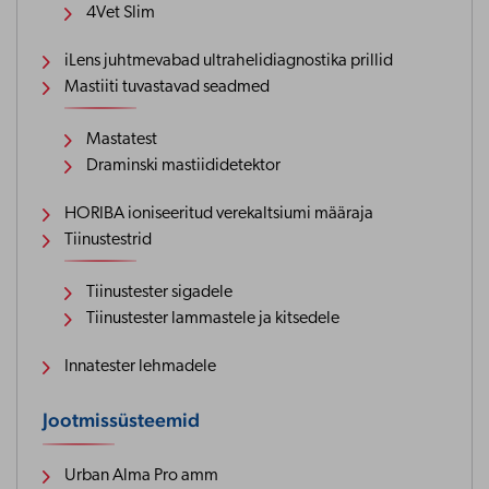
4Vet Slim
iLens juhtmevabad ultrahelidiagnostika prillid
Mastiiti tuvastavad seadmed
Mastatest
Draminski mastiididetektor
HORIBA ioniseeritud verekaltsiumi määraja
Tiinustestrid
Tiinustester sigadele
Tiinustester lammastele ja kitsedele
Innatester lehmadele
Jootmissüsteemid
Urban Alma Pro amm